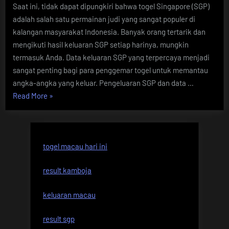
Saat ini, tidak dapat dipungkiri bahwa togel Singapore (SGP)
adalah salah satu permainan judi yang sangat populer di
kalangan masyarakat Indonesia. Banyak orang tertarik dan
mengikuti hasil keluaran SGP setiap harinya, mungkin
termasuk Anda. Data keluaran SGP yang terpercaya menjadi
sangat penting bagi para penggemar togel untuk memantau
angka-angka yang keluar. Pengeluaran SGP dan data …
“Rahasia
Read More
»
Di
Balik
Data
togel macau hari ini
Keluaran
Togel
result kamboja
Singapore
(SGP)”
keluaran macau
result sgp