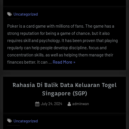
on
Uncategorized
Poker is a card game with millions of fans. The game has a
strong reputation for being a game of chance, but it also
requires skill and psychology. It has been proven that playing
regularly can help people develop discipline, focus and
concentration skills, as well as helping them manage their
“The
finances better. It can …
Read More
»
Benefits
of
Playing
Rahasia Di Balik Data Keluaran Togel
Poker”
Singapore (SGP)
Posted
By
July 24, 2024
adminwan
on
Uncategorized