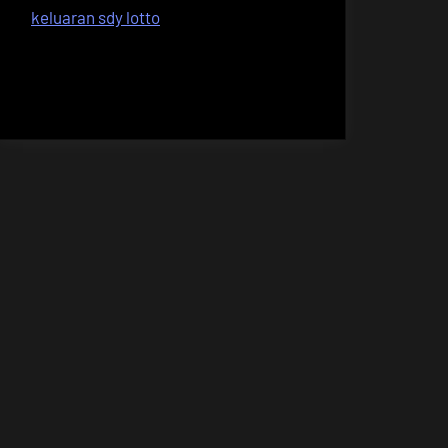
keluaran sdy lotto