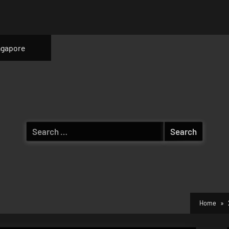
ngapore
Search
for:
Home