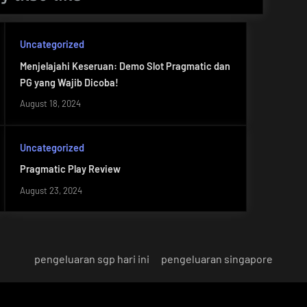
Uncategorized
Menjelajahi Keseruan: Demo Slot Pragmatic dan
PG yang Wajib Dicoba!
August 18, 2024
Uncategorized
Pragmatic Play Review
August 23, 2024
pengeluaran sgp hari ini
pengeluaran singapore