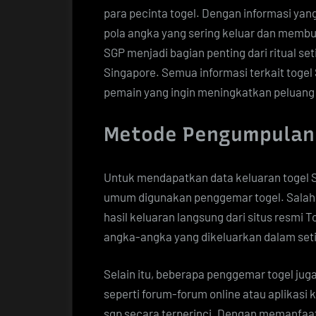
para pecinta togel. Dengan informasi yan
pola angka yang sering keluar dan membua
SGP menjadi bagian penting dari ritual se
Singapore. Semua informasi terkait togel 
pemain yang ingin meningkatkan peluan
Metode Pengumpulan
Untuk mendapatkan data keluaran togel 
umum digunakan penggemar togel. Salah s
hasil keluaran langsung dari situs resmi T
angka-angka yang dikeluarkan dalam seti
Selain itu, beberapa penggemar togel jug
seperti forum-forum online atau aplikasi
sgp secara terperinci. Dengan memanfaat