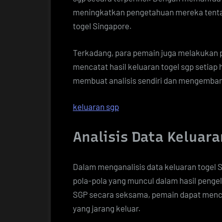
meningkatkan pengetahuan mereka tenta
togel Singapore.
Terkadang, para pemain juga melakukan
mencatat hasil keluaran togel sgp setiap 
membuat analisis sendiri dan mengemban
keluaran sgp
Analisis Data Keluara
Dalam menganalisis data keluaran togel 
pola-pola yang muncul dalam hasil peng
SGP secara seksama, pemain dapat menca
yang jarang keluar.