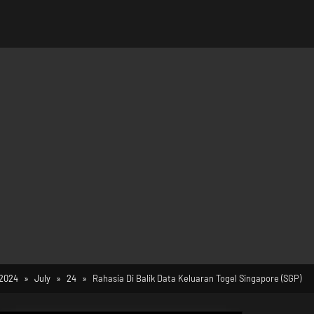
2024
July
24
Rahasia Di Balik Data Keluaran Togel Singapore (SGP)