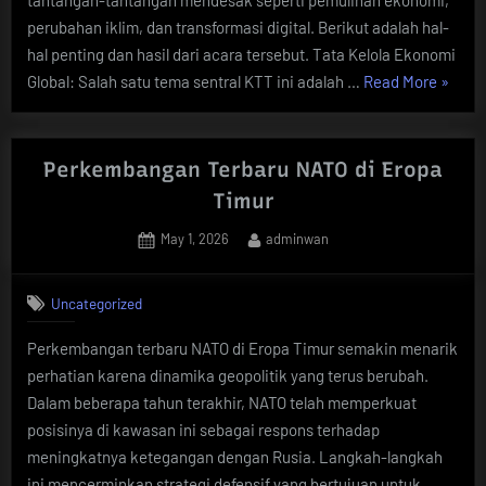
tantangan-tantangan mendesak seperti pemulihan ekonomi,
perubahan iklim, dan transformasi digital. Berikut adalah hal-
hal penting dan hasil dari acara tersebut. Tata Kelola Ekonomi
“KTT
Global: Salah satu tema sentral KTT ini adalah …
Read More
»
G20
2023:
Sorota
Perkembangan Terbaru NATO di Eropa
dan
Timur
Hasil
Posted
By
May 1, 2026
adminwan
Utama
on
Uncategorized
Perkembangan terbaru NATO di Eropa Timur semakin menarik
perhatian karena dinamika geopolitik yang terus berubah.
Dalam beberapa tahun terakhir, NATO telah memperkuat
posisinya di kawasan ini sebagai respons terhadap
meningkatnya ketegangan dengan Rusia. Langkah-langkah
ini mencerminkan strategi defensif yang bertujuan untuk