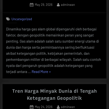
Posted
By
May 29, 2026
adminwan
on
Uncategorized
Dinamika harga gas alam global dipengaruhi oleh berbagai
faktor, dengan geopolitik memainkan peran yang sangat
penting. Gas alam adalah salah satu sumber energi utama di
dunia dan harga serta permintaannya sering berfluktuasi
akibat ketegangan politik, kebijakan pemerintah, dan
perkembangan militer di berbagai wilayah. Salah satu contoh
nyata dari pengaruh geopolitik adalah ketegangan yang
“Dinamika
terjadi antara …
Read More
»
Harga
Gas
Alam
Tren Harga Minyak Dunia di Tengah
Global
Ketegangan Geopolitik
dalam
Posted
By
May 24, 2026
adminwan
Pengaruh