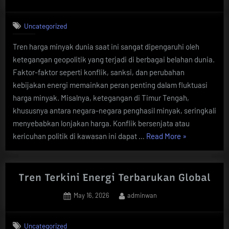
on
Geopolitik”
Uncategorized
Tren harga minyak dunia saat ini sangat dipengaruhi oleh
ketegangan geopolitik yang terjadi di berbagai belahan dunia.
Faktor-faktor seperti konflik, sanksi, dan perubahan
kebijakan energi memainkan peran penting dalam fluktuasi
harga minyak. Misalnya, ketegangan di Timur Tengah,
khususnya antara negara-negara penghasil minyak, seringkali
menyebabkan lonjakan harga. Konflik bersenjata atau
“Tren
kericuhan politik di kawasan ini dapat …
Read More
»
Harga
Minyak
Dunia
Tren Terkini Energi Terbarukan Global
di
Posted
By
May 16, 2026
adminwan
Tengah
on
Ketegangan
Geopolitik”
Uncategorized