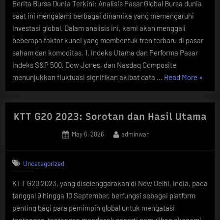
Berita Bursa Dunia Terkini: Analisis Pasar Global Bursa dunia
saat ini mengalami berbagai dinamika yang memengaruhi
investasi global. Dalam analisis ini, kami akan menggali
beberapa faktor kunci yang membentuk tren terbaru di pasar
saham dan komoditas. 1. Indeks Utama dan Performa Pasar
Indeks S&P 500, Dow Jones, dan Nasdaq Composite
“Berita
menunjukkan fluktuasi signifikan akibat data …
Read More
»
Bursa
Dunia
Terkini
KTT G20 2023: Sorotan dan Hasil Utama
Analisi
Posted
By
May 6, 2026
adminwan
Pasar
on
Global”
Uncategorized
KTT G20 2023, yang diselenggarakan di New Delhi, India, pada
tanggal 9 hingga 10 September, berfungsi sebagai platform
penting bagi para pemimpin global untuk mengatasi