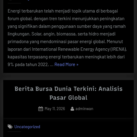
Energi terbarukan telah menjadi topik utama di berbagai
forum global, dengan tren terkini menunjukkan peningkatan
yang signifikan dalam penggunaan sumber daya yang ramah
lingkungan. Solar, angin, biomassa, serta hidro menjadi
primadona yang mendominasi pasar energi global. Menurut
laporan dari International Renewable Energy Agency (IRENA),
kapasitas terpasang energi terbarukan meningkat lebih dari
“Tren
9% pada tahun 2022, …
Read More
»
Terkini
Energi
Terbarukan
Berita Bursa Dunia Terkini: Analisis
Global”
Pasar Global
Posted
By
May 11, 2026
adminwan
on
Uncategorized