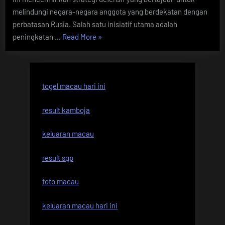
melindungi negara-negara anggota yang berdekatan dengan
perbatasan Rusia. Salah satu inisiatif utama adalah
“Perkembangan
peningkatan …
Read More
»
Terbaru
NATO
di
togel macau hari ini
Eropa
Timur”
result kamboja
keluaran macau
result sgp
toto macau
keluaran macau hari ini