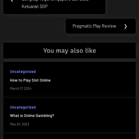
navigation
Post:
Keluaran SGP
Pragmatic Play Review
❯
Next
Post:
You may also like
Uncategorized
How to Play Slot Online
March 17, 2024
Uncategorized
What is Online Gambling?
May 25, 2023