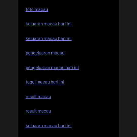
toto macau
keluaran macau hari ini
keluaran macau hari ini
pengeluaran macau
pengeluaran macau hari ini
togel macau hari ini
result macau
result macau
keluaran macau hari ini