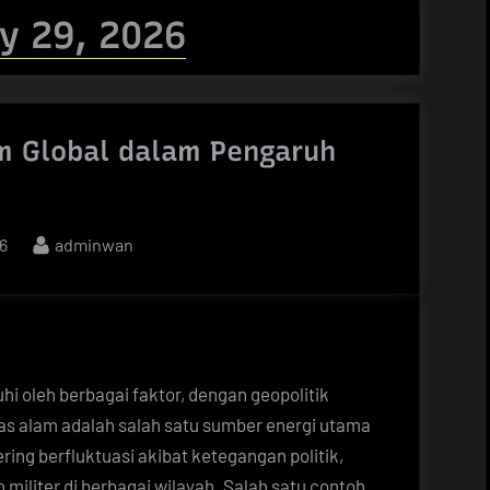
y 29, 2026
m Global dalam Pengaruh
By
6
adminwan
i oleh berbagai faktor, dengan geopolitik
s alam adalah salah satu sumber energi utama
ring berfluktuasi akibat ketegangan politik,
iliter di berbagai wilayah. Salah satu contoh