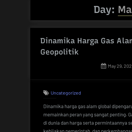
Day:
Ma
Dinamika Harga Gas Ala
Geopolitik
Posted
May 29, 202
on
Uncategorized
Dinamika harga gas alam global dipengaruh
memainkan peran yang sangat penting. Ga
di dunia dan harga serta permintaannya se
kebijakan pemerintah, dan perkembangan m