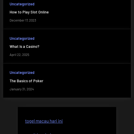
Uncategorized
How to Play Slot Online
December 17, 2023
Uncategorized
What Is a Casino?
April 22, 2025
Uncategorized
The Basics of Poker
January 31, 2024
togel macau hari ini