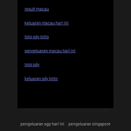
result macau
keluaran macau hari ini
toto sdy lotto
pengeluaran macau hari ini
toto sdy
keluaran sdy lotto
pengeluaran sgp hari ini
pengeluaran singapore