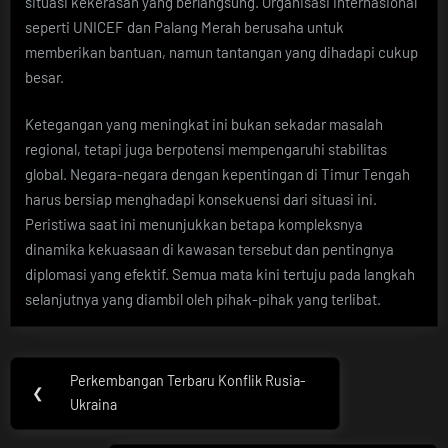
situasi kekerasan yang berlangsung. Organisasi internasional
seperti UNICEF dan Palang Merah berusaha untuk
memberikan bantuan, namun tantangan yang dihadapi cukup
besar.
Ketegangan yang meningkat ini bukan sekadar masalah
regional, tetapi juga berpotensi mempengaruhi stabilitas
global. Negara-negara dengan kepentingan di Timur Tengah
harus bersiap menghadapi konsekuensi dari situasi ini.
Peristiwa saat ini menunjukkan betapa kompleksnya
dinamika kekuasaan di kawasan tersebut dan pentingnya
diplomasi yang efektif. Semua mata kini tertuju pada langkah
selanjutnya yang diambil oleh pihak-pihak yang terlibat.
Post
Perkembangan Terbaru Konflik Rusia-
Previous
❮
navigation
Ukraina
Post: