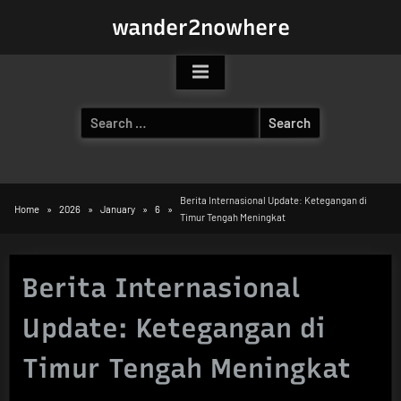
Skip
wander2nowhere
to
content
Search
for:
Berita Internasional Update: Ketegangan di
Home
2026
January
6
Timur Tengah Meningkat
Berita Internasional
Update: Ketegangan di
Timur Tengah Meningkat