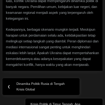
luas, konflik Ukraina dapat mempengaruhi dinamika politik di
banyak negara. Pemilihan umum, kebijakan luar negeri, dan
keamanan regional menjadi aspek yang terpengaruh oleh
ketegangan ini.
Kedepannya, berbagai skenario mungkin terjadi. Meskipun
harapan untuk perdamaian selalu ada, ketidakpastian tetap
melingkupi setiap langkah yang diambil. Peran diplomasi dan
mediasi internasional sangat penting untuk menghindari
eskalasi lebih lanjut. Apakah Ukraina dapat mempertahankan
kemerdekaannya atau adanya kesepakatan yang dapat
mengakhiri konflik, hanya waktu yang akan menjawab.
Post
Dinamika Politik Rusia di Tengah
Previous
❮
navigation
Krisis Global
Post:
Krisis Politik di Timur Tengah: Apa