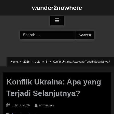
Skip
wander2nowhere
to
content
Search
for:
Home
2026
July
8
Konflik Ukraina: Apa yang Terjadi Selanjutnya?
Konflik Ukraina: Apa yang
Terjadi Selanjutnya?
Posted
By
July 8, 2026
adminwan
on